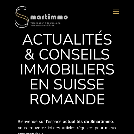
ACTUALITÉS
& CONSEILS
IMMOBILIERS
EN SUISSE
ROMANDE
Bienvenue sur l’espace
actualités de Smartimmo
.
Vous trouverez ici des articles réguliers pour mieux