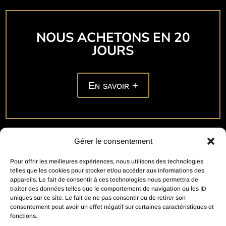
NOUS ACHETONS EN 20
JOURS
En savoir +
Gérer le consentement
Pour offrir les meilleures expériences, nous utilisons des technologies
telles que les cookies pour stocker et/ou accéder aux informations des
Créé par
Action Digitale
appareils. Le fait de consentir à ces technologies nous permettra de
traiter des données telles que le comportement de navigation ou les ID
uniques sur ce site. Le fait de ne pas consentir ou de retirer son
Notre Partenaire pour vos Estimations Immobilières :
consentement peut avoir un effet négatif sur certaines caractéristiques et
fonctions.